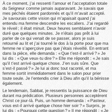
À ce moment, j’ai ressenti l’amour et l’acceptation totale
du Seigneur comme jamais auparavant. Je savais que
mes péchés étaient pardonnés et qu’il m’avait accepté.
Je savourais cette vision qui m’apaisait quand j’ai
entendu ma femme descendre les escaliers. J’ai regardé
le réveil ; il était minuit. Deux heures semblaient n’avoir
duré que quelques minutes. Je n’étais pas prêt à lui
parler de ce qui venait de se passer, alors je suis
retourné au lit et j’ai tourné le dos à la porte pour que ma
femme ne s’aperçoive pas que j’étais réveillé. En entrant
dans la pièce, elle demanda : « Que t’est-il arrivé ? » Je
lui dis : « Que veux-tu dire ? » Elle me répondit : « Je sais
qu’il t’est arrivé quelque chose. J’en suis sûre. Que
s’est-il passé ? » Je lui ai donc tout raconté, et ma
femme sortit immédiatement dans le salon pour prier
toute seule. Je l’entendis crier à Dieu afin qu’il la bénisse
également.
Le lendemain, Sabbat, je ressentis la puissance de Dieu
durant ma prédication. Plusieurs personnes acceptèrent
Christ ce jour-là. Puis, un homme demanda : « Pasteur,
vous est-il arrivé quelque chose hier soir ? » Surpris, je
lui dis : « Pourquoi cette question ? » Il me répondit : « Je