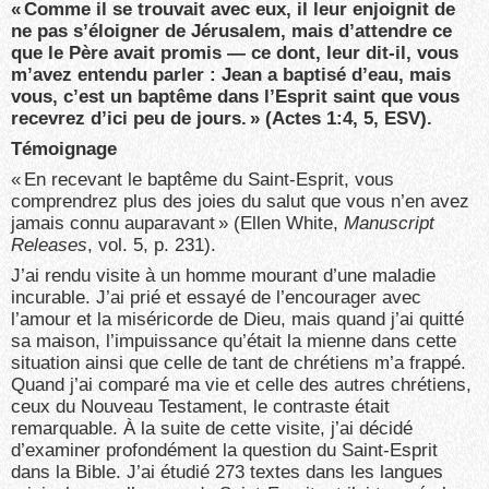
« Comme il se trouvait avec eux, il leur enjoignit de
ne pas s’éloigner de Jérusalem, mais d’attendre ce
que le Père avait promis — ce dont, leur dit-il, vous
m’avez entendu parler : Jean a baptisé d’eau, mais
vous, c’est un baptême dans l’Esprit saint que vous
recevrez d’ici peu de jours. » (Actes 1:4, 5, ESV).
Témoignage
« En recevant le baptême du Saint-Esprit, vous
comprendrez plus des joies du salut que vous n’en avez
jamais connu auparavant » (Ellen White,
Manuscript
Releases
, vol. 5, p. 231).
J’ai rendu visite à un homme mourant d’une maladie
incurable. J’ai prié et essayé de l’encourager avec
l’amour et la miséricorde de Dieu, mais quand j’ai quitté
sa maison, l’impuissance qu’était la mienne dans cette
situation ainsi que celle de tant de chrétiens m’a frappé.
Quand j’ai comparé ma vie et celle des autres chrétiens,
ceux du Nouveau Testament, le contraste était
remarquable. À la suite de cette visite, j’ai décidé
d’examiner profondément la question du Saint-Esprit
dans la Bible. J’ai étudié 273 textes dans les langues