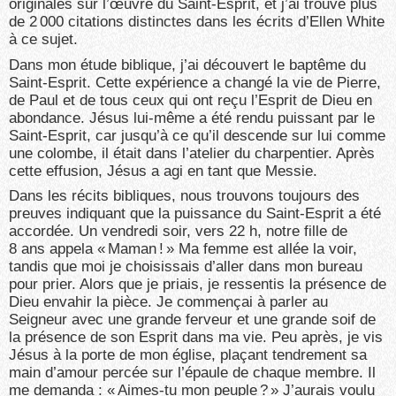
originales sur l’œuvre du Saint-Esprit, et j’ai trouvé plus
de 2 000 citations distinctes dans les écrits d’Ellen White
à ce sujet.
Dans mon étude biblique, j’ai découvert le baptême du
Saint-Esprit. Cette expérience a changé la vie de Pierre,
de Paul et de tous ceux qui ont reçu l’Esprit de Dieu en
abondance. Jésus lui-même a été rendu puissant par le
Saint-Esprit, car jusqu’à ce qu’il descende sur lui comme
une colombe, il était dans l’atelier du charpentier. Après
cette effusion, Jésus a agi en tant que Messie.
Dans les récits bibliques, nous trouvons toujours des
preuves indiquant que la puissance du Saint-Esprit a été
accordée. Un vendredi soir, vers 22 h, notre fille de
8 ans appela « Maman ! » Ma femme est allée la voir,
tandis que moi je choisissais d’aller dans mon bureau
pour prier. Alors que je priais, je ressentis la présence de
Dieu envahir la pièce. Je commençai à parler au
Seigneur avec une grande ferveur et une grande soif de
la présence de son Esprit dans ma vie. Peu après, je vis
Jésus à la porte de mon église, plaçant tendrement sa
main d’amour percée sur l’épaule de chaque membre. Il
me demanda : « Aimes-tu mon peuple ? » J’aurais voulu