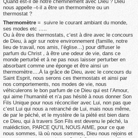
Quand est-il de notre cheminement avec Dieu ? Dieu
nous appelle –t-il a être un thermomètre ou un
thermostat ?
Thermomètre
= suivre le courant ambiant du monde,
ses modes etc …..
Ou à être des thermostats, c’est à dire avec le concours
de Dieu, à agir sur notre environnement (famille, notre
lieu de travail, nos amis, l’église…) pour diffuser le
parfum du Christ , à être une odeur de vie, dans ce
monde perturbé et à ne pas nous laisser perturber en
absorbant comme une éponge et être ainsi un
thermomètre….À la grâce de Dieu, avec le concours du
Saint Esprit, nous serons ces thermostats et ainsi par
nos comportements, nos modes de vie, nous
véhiculerons le bon parfum de ce Dieu qui est l’Amour,
qui aime l’humanité et n’a pas hésité à nous donner Son
Fils Unique pour nous réconcilier avec Lui, non pas que
c’est Lui qui nous a retranché de Lui, mais nous même,
de par le péché, et le mystère de la piété est bien dans
ce Dieu, qui à travers Son Fils est devenu le péché, la
malédiction, PARCE QU’IL NOUS AIME, pour ce que
nous sommes, là où nous sommes, Dieu nous rejoins et