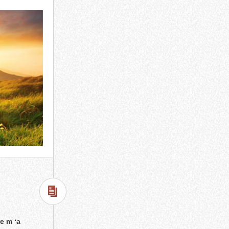
e m ‘a