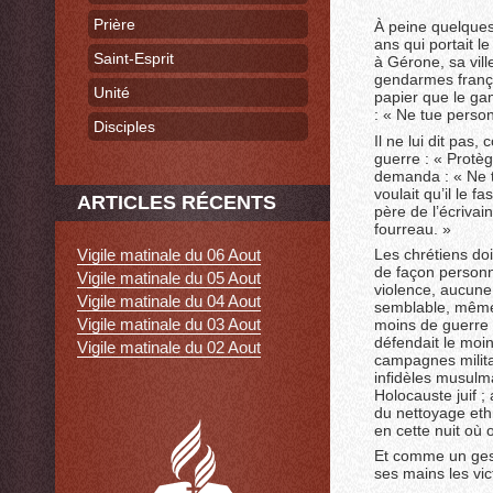
Prière
À peine quelques
ans qui portait 
Saint-Esprit
à Gérone, sa vill
gendarmes françai
Unité
papier que le ga
: « Ne tue person
Disciples
Il ne lui dit pas
guerre : « Protèg
demanda : « Ne tu
voulait qu’il le 
ARTICLES RÉCENTS
père de l’écriva
fourreau. »
Les chrétiens doi
Vigile matinale du 06 Aout
de façon personne
Vigile matinale du 05 Aout
violence, aucune
Vigile matinale du 04 Aout
semblable, même s
Vigile matinale du 03 Aout
moins de guerre s
défendait le moi
Vigile matinale du 02 Aout
campagnes milita
inﬁdèles musulman
Holocauste juif 
du nettoyage eth
en cette nuit où
Et comme un gest
ses mains les vic