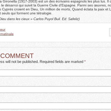
ía Gironella (1917-2003) est un des écrivains espagnols les plus lus. Il 
le désarroi qui suivit la Guerre Civile d’Espagne. Parmi ses œuvres, n
s Cyprès croient en Dieu, Un million de morts, Quand éclata la paix et 
seuls qui forment une tétralogie.
 Dieu dans les cieux » Carlos Puyol Buil. Ed: Safeliz)
eur
 matinale
A COMMENT
ss will not be published. Required fields are marked
*