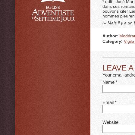
* ndlt : José Mar
dans ses romans 
pouvons citer Le
hommes pleurent 
(« Mais il y a un
Author:
Modérat
Category:
Vigile
LEAVE 
Your email addre
Name
*
Email
*
Website