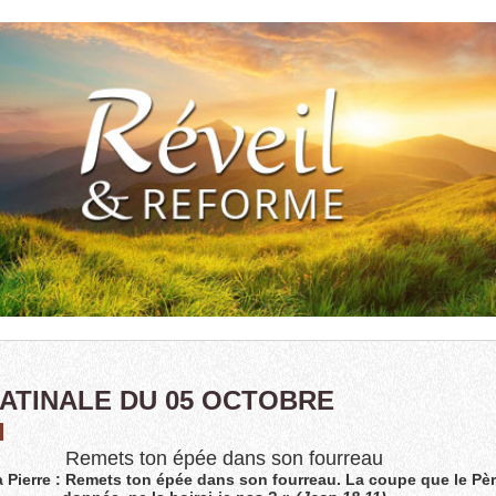
MATINALE DU 05 OCTOBRE
Remets ton épée dans son fourreau
à Pierre : Remets ton épée dans son fourreau. La coupe que le Pèr