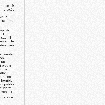
mme de 19
it menacée
ait un
 lut, ému
emps de
l lui
sauf, il
sement, le
e dans son
périmente
non-
r un
i plus ni
re que
 aux
tre les
’horrible
 coupables
e Pierre
urreau. »
aurera de