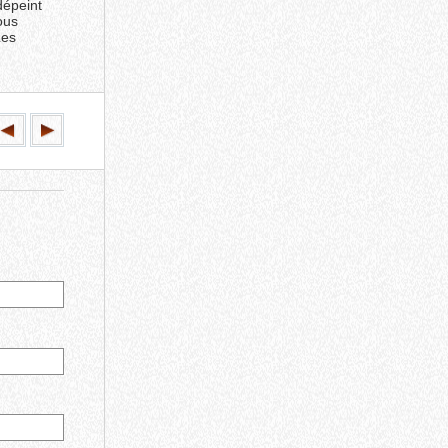
dépeint
ous
Les