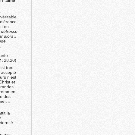
 n ‘aime
e
 véritable
tolérance
et en
a détresse
 alors il
nde
,
tante
t 28.20)
st très
t accepté
urs n’est
Christ et
 grandes
paremment
ce des
mer. »
tit la
e
ternité.
ne pas