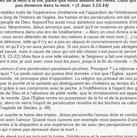
 de la mort à la vie, parce que nous aimons les frères. Celui qui
pas demeure dans la mort. »
(1 Jean 3.13-14)
tables traits de l’expérience chrétienne est l’apparition de l’intoléranc
u long de l’histoire de l’église, les haines et les persécutions ont été un
 peuple de Dieu. Aujourd’hui aussi nous assistons aux expressions d’in
lieux. Néanmoins, Jésus annonça que, avant qu’il ne revienne en gloire 
e retombera dans une ère de totalitarisme :
« Alors on vous livrera à l
 ; vous serez détestés de toutes les nations à cause de mon nom […] car
e détresse, telle qu’il n’y en a pas eu depuis le commencement du mo
t, et qu’il n’y en aura jamais plus. Si ces jours-là n’étaient pas abrégés
t sauvé, mais à cause de ceux qui ont été choisis c’est jours-là seront
.9, 21-22) Mais face à une telle situation, le Seigneur a fait une impor
nt à moi, je suis avec vous tous les jours, jusqu’à la ﬁn du monde. »
(M
 rumeurs d’une persécution paraissent proches. Pourquoi ? La réponse e
quoi ? La seule raison qui puisse être donnée, c’est que l’Église, ayan
onde, ne provoque plus d’opposition. La religion qui prévaut de nos jo
par la pureté et la sainteté qui distinguaient les chrétiens au temps du 
st grâce à ses compromis avec le péché, à l’indifférence à l’égard des
ole de Dieu et à l’absence de piété réelle, que le christianisme est ap
 le monde. Que l’Église rentre en possession de la foi et de la puissan
s, alors on verra l’esprit de persécution renaître et les bûchers se rallu
Tragédie de Siècles, p. 48)
r suscite la haine des impies. Jésus personniﬁa l’amour divin et combat
ence avec l’amour. Quand nous suivons son exemple nous passons d’un
née à la disparition à une expérience de vie avec des perspectives d’é
i qui n’aime pas demeure dans la mort ».
rès élevé tout en incluant la haine, l’intolérance et la persécution mais 