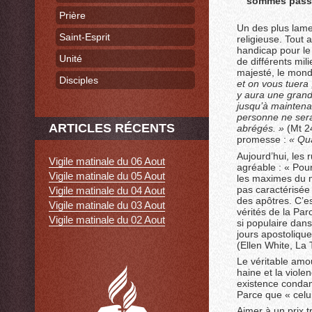
sommes passés
Prière
Un des plus lamen
Saint-Esprit
religieuse.
Tout a
handicap pour le
Unité
de différents mi
majesté, le mond
Disciples
et on vous tuera
y aura une grand
jusqu’à maintenan
personne ne serai
ARTICLES RÉCENTS
abrégés. »
(Mt 24
promesse :
« Qua
Aujourd’hui, les
Vigile matinale du 06 Aout
agréable : « Pour
Vigile matinale du 05 Aout
les maximes du m
pas caractérisée 
Vigile matinale du 04 Aout
des apôtres. C’e
Vigile matinale du 03 Aout
vérités de la Par
Vigile matinale du 02 Aout
si populaire dans
jours apostolique
(Ellen White, La 
Le véritable amou
haine et la viol
existence condam
Parce que « celu
Aimer à un prix t