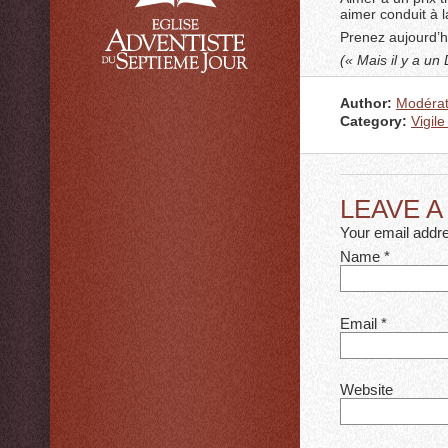
aimer conduit à l
Prenez aujourd’hu
(« Mais il y a un
Author:
Modérat
Category:
Vigile
LEAVE 
Your email addre
Name
*
Email
*
Website