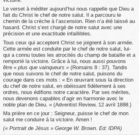
victoire.
Le verset à méditer aujourd’hui nous rappelle que Dieu a
fait du Christ le chef de notre salut. Il a parcouru le
chemin de la crèche à l’ascension. Rien n’a été laissé au
hasard. Christ s’est chargé de notre salut avec une
précision et une exactitude infaillibles.
Tous ceux qui acceptent Christ se joignent à son armée.
Cette armée est conduite par le chef de notre salut, lui-
qui a connu toutes les atrocités du champ de bataille et a
remporté la victoire. Grâce à lui, nous aussi pouvons
être
« plus que vainqueurs »
(Romains 8 : 37). Tandis
que nous suivons le chef de notre salut, puisons du
courage dans ces mots : « En œuvrant sous la direction
du chef de notre salut, en obéissant fidèlement à ses
ordres, nous édifions notre caractère. Par ses mérites,
nous devenons capables d’agir en harmonie avec le
noble plan de Dieu. » (Adventist Review, 12 avril 1898.)
Ma prière en ce jour : Seigneur, puisse le chef de mon
salut me conduire à la victoire. Amen !
(« Portrait de Jésus » George W. Brown. Ed: IDPA)